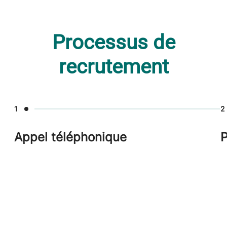
Processus de
recrutement
1
2
Appel téléphonique
P