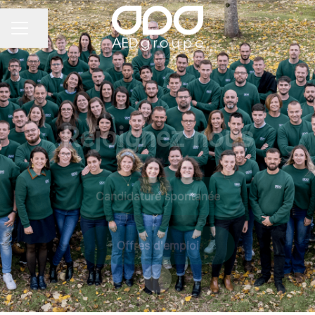
Partager la page
MENU CARRIÈRE
Rejoignez-nous
Candidature spontanée
Offres d'emploi
Faire défiler jusqu'au contenu