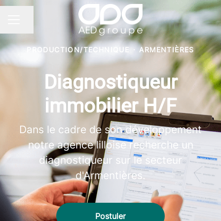
Partager la page
MENU CARRIÈRE
PRODUCTION/TECHNIQUE
·
ARMENTIÈRES
Diagnostiqueur
immobilier H/F
Dans le cadre de son développement
notre agence lilloise recherche un
diagnostiqueur sur le secteur
d'Armentières.
Postuler