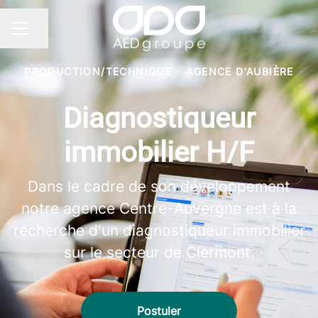
Partager la page
MENU CARRIÈRE
PRODUCTION/TECHNIQUE
·
AGENCE D'AUBIÈRE
Diagnostiqueur
immobilier H/F
Dans le cadre de son développement
notre agence Centre-Auvergne est à la
recherche d'un diagnostiqueur immobilier
sur le secteur de Clermont.
Postuler