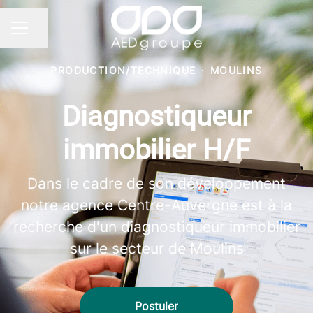
Partager la page
MENU CARRIÈRE
PRODUCTION/TECHNIQUE
·
MOULINS
Diagnostiqueur
immobilier H/F
Dans le cadre de son développement
notre agence Centre-Auvergne est à la
recherche d'un diagnostiqueur immobilier
sur le secteur de Moulins
Postuler