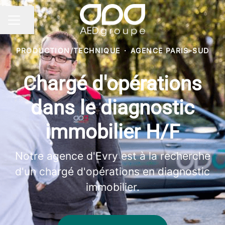
Partager la page
MENU CARRIÈRE
PRODUCTION/TECHNIQUE
·
AGENCE PARIS-SUD
Chargé d'opérations
dans le diagnostic
immobilier H/F
Notre agence d'Evry est à la recherche
d'un chargé d'opérations en diagnostic
immobilier.